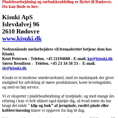
Pladebearbejdning og rørbukkeafdeling er flyttet til Rødovre.
Du kan finde os her:
Kisuki ApS
Islevdalvej 96
2610 Rødovre
www.kisuki.dk
Nedenstående medarbejdere vil fremadrettet betjene dem hos
Kisuki.
Kent Petersen - Telefon.
+45 21194688 - E-mail.
kp@kisuki.dk
Søren Bendixen -
Telefon.
+45 23 34 58 53 -
E-mail.
sb@kisuki.dk
Kisuki er et moderne smedeværksted, med en maskinpark der giver
mulighed for udvikling af større produktioner, korte leveringstider,
og med en høj service.
Vi er eksperter i pladebearbejdning af tyndplade, og med mange års
erfaring i kan vi helt sikkert også hjælpe dig, så hvad enten du har
brugt det enkle ”
klip og buk” af jernplade, rustfri plade eller
kobber/messing
klarer vi opgaven fra dag til dag.