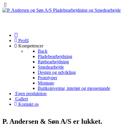
​Ring nu på
44 92 32 11
Profil
Kompetencer
Back
Pladebearbejdning
Rørbearbejdning
Smedearbejde
Design og udvikling
Prototyper
Montage
Butiksinventar, interiør og messestande
Egen produktion
Galleri
Kontakt os
P. Andersen & Søn A/S er lukket.