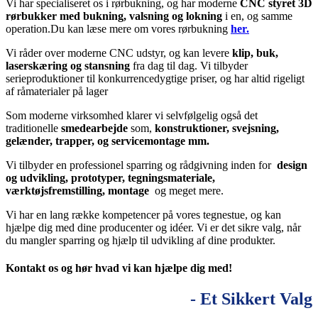
Vi har specialiseret os i rørbukning, og har moderne
CNC styret 3D
rørbukker med bukning, valsning og lokning
i en, og samme
operation.Du kan læse mere om vores rørbukning
her.
Vi råder over moderne CNC udstyr, og kan levere
klip, buk,
laserskæring og stansning
fra dag til dag.
Vi tilbyder
serieproduktioner til konkurrencedygtige priser, og har altid rigeligt
af råmaterialer på lager
Som moderne virksomhed klarer vi selvfølgelig også det
traditionelle
smedearbejde
som,
konstruktioner, svejsning,
gelænder, trapper, og servicemontage mm.
Vi tilbyder en professionel sparring og rådgivning inden for
design
og udvikling, prototyper, tegningsmateriale,
værktøjsfremstilling, montage
og meget mere.
Vi har en lang række kompetencer på vores tegnestue, og kan
hjælpe dig med dine producenter og idéer.
Vi er det sikre valg, når
du mangler sparring og hjælp til udvikling af dine produkter.
Kontakt os og hør hvad vi kan hjælpe dig med!
- Et Sikkert Valg