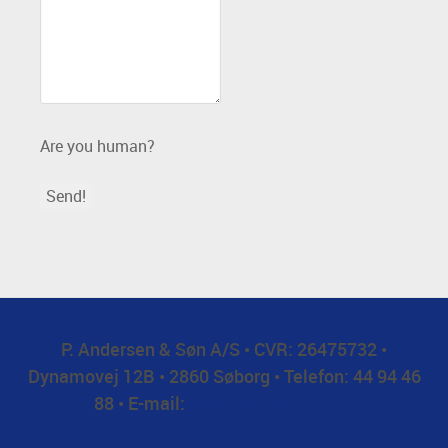
Are you human?
Send!
P. Andersen & Søn A/S • CVR: 26475732 •
Dynamovej 12B • 2860 Søborg • Telefon: 44 94 46
88 • E-mail:
salg@p-andersen.dk